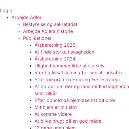
Videre
til
Login
indhold
Arbejde Adler
Bestyrelse og sekretariat
Arbejde Adlers historie
Publikationer
Årsberetning 2025
At finde styrke i svagheden
Årsberetning 2024
Ulighed kommer ikke af sig selv
Værdig livsafslutning for socialt udsatte
Efterforsorg i en Housing First-strategi
At bo dør om dør og med midlertidigheden
som vilkår
Efter ophold på hjemløseinstitutioner
Mit hjem er mit slot
At komme videre
At blive brugt på en god måde
12 dage uden hjem