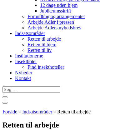
12 dage uden hjem
Jubilæumsskrift
Formidling og arrangementer
Arbejde Adler i pressen
Arbejde Adlers nyhedsbrev
Indsatsområder
Retten til arbejde
Retten til hjem
Retten til liv
Institutionerne
Insekthotel
Find insekthoteller
Nyheder
Kontakt
Søg
…
Forside
»
Indsatsområder
»
Retten til arbejde
Retten til arbejde