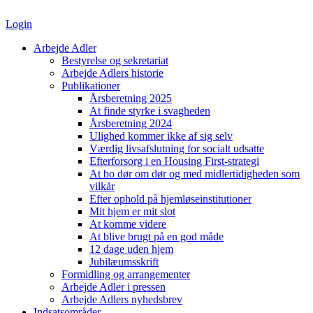
Videre
til
Login
indhold
Arbejde Adler
Bestyrelse og sekretariat
Arbejde Adlers historie
Publikationer
Årsberetning 2025
At finde styrke i svagheden
Årsberetning 2024
Ulighed kommer ikke af sig selv
Værdig livsafslutning for socialt udsatte
Efterforsorg i en Housing First-strategi
At bo dør om dør og med midlertidigheden som
vilkår
Efter ophold på hjemløseinstitutioner
Mit hjem er mit slot
At komme videre
At blive brugt på en god måde
12 dage uden hjem
Jubilæumsskrift
Formidling og arrangementer
Arbejde Adler i pressen
Arbejde Adlers nyhedsbrev
Indsatsområder