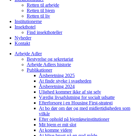
Retten til arbejde
Retten til hjem
Retten til liv
Institutionerne
Insekthotel
Find insekthoteller
Nyheder
Kontakt
Arbejde Adler
Bestyrelse og sekretariat
Arbejde Adlers historie
Publikationer
Årsberetning 2025
At finde styrke i svagheden
Årsberetning 2024
Ulighed kommer ikke af sig selv
Værdig livsafslutning for socialt udsatte
Efterforsorg i en Housing First-strategi
At bo dør om dør og med midlertidigheden som
vilkår
Efter ophold på hjemløseinstitutioner
Mit hjem er mit slot
At komme videre
At blive brugt på en god måde