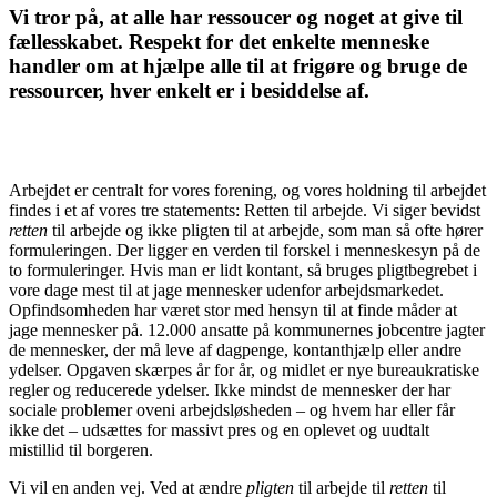
Vi tror på, at alle har ressoucer og noget at give til
fællesskabet. Respekt for det enkelte menneske
handler om at hjælpe alle til at frigøre og bruge de
ressourcer, hver enkelt er i besiddelse af.
Arbejdet er centralt for vores forening, og vores holdning til arbejdet
findes i et af vores tre statements: Retten til arbejde. Vi siger bevidst
retten
til arbejde og ikke pligten til at arbejde, som man så ofte hører
formuleringen. Der ligger en verden til forskel i menneskesyn på de
to formuleringer. Hvis man er lidt kontant, så bruges pligtbegrebet i
vore dage mest til at jage mennesker udenfor arbejdsmarkedet.
Opfindsomheden har været stor med hensyn til at finde måder at
jage mennesker på. 12.000 ansatte på kommunernes jobcentre jagter
de mennesker, der må leve af dagpenge, kontanthjælp eller andre
ydelser. Opgaven skærpes år for år, og midlet er nye bureaukratiske
regler og reducerede ydelser. Ikke mindst de mennesker der har
sociale problemer oveni arbejdsløsheden – og hvem har eller får
ikke det – udsættes for massivt pres og en oplevet og uudtalt
mistillid til borgeren.
Vi vil en anden vej. Ved at ændre
pligten
til arbejde til
retten
til