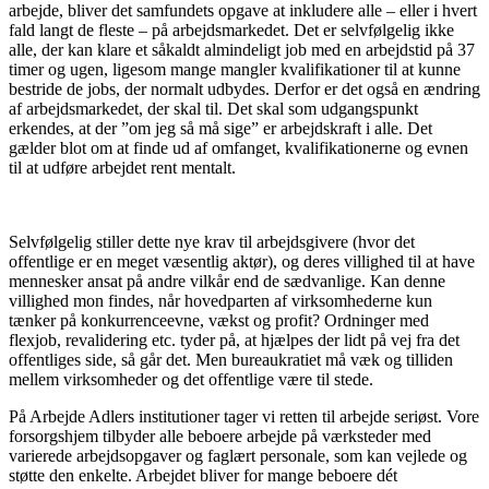
arbejde, bliver det samfundets opgave at inkludere alle – eller i hvert
fald langt de fleste – på arbejdsmarkedet. Det er selvfølgelig ikke
alle, der kan klare et såkaldt almindeligt job med en arbejdstid på 37
timer og ugen, ligesom mange mangler kvalifikationer til at kunne
bestride de jobs, der normalt udbydes. Derfor er det også en ændring
af arbejdsmarkedet, der skal til. Det skal som udgangspunkt
erkendes, at der ”om jeg så må sige” er arbejdskraft i alle. Det
gælder blot om at finde ud af omfanget, kvalifikationerne og evnen
til at udføre arbejdet rent mentalt.
Selvfølgelig stiller dette nye krav til arbejdsgivere (hvor det
offentlige er en meget væsentlig aktør), og deres villighed til at have
mennesker ansat på andre vilkår end de sædvanlige. Kan denne
villighed mon findes, når hovedparten af virksomhederne kun
tænker på konkurrenceevne, vækst og profit? Ordninger med
flexjob, revalidering etc. tyder på, at hjælpes der lidt på vej fra det
offentliges side, så går det. Men bureaukratiet må væk og tilliden
mellem virksomheder og det offentlige være til stede.
På Arbejde Adlers institutioner tager vi retten til arbejde seriøst. Vore
forsorgshjem tilbyder alle beboere arbejde på værksteder med
varierede arbejdsopgaver og faglært personale, som kan vejlede og
støtte den enkelte. Arbejdet bliver for mange beboere dét