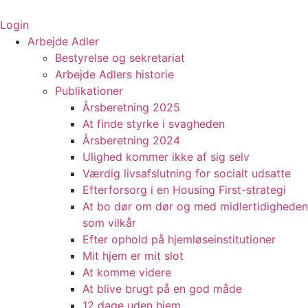
Videre
til
Login
indhold
Arbejde Adler
Bestyrelse og sekretariat
Arbejde Adlers historie
Publikationer
Årsberetning 2025
At finde styrke i svagheden
Årsberetning 2024
Ulighed kommer ikke af sig selv
Værdig livsafslutning for socialt udsatte
Efterforsorg i en Housing First-strategi
At bo dør om dør og med midlertidigheden
som vilkår
Efter ophold på hjemløseinstitutioner
Mit hjem er mit slot
At komme videre
At blive brugt på en god måde
12 dage uden hjem