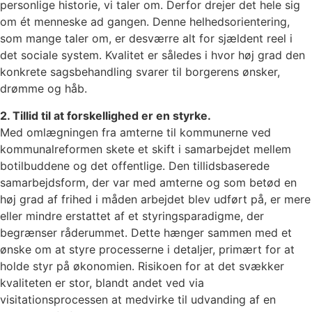
personlige historie, vi taler om. Derfor drejer det hele sig
om ét menneske ad gangen. Denne helhedsorientering,
som mange taler om, er desværre alt for sjældent reel i
det sociale system. Kvalitet er således i hvor høj grad den
konkrete sagsbehandling svarer til borgerens ønsker,
drømme og håb.
2. Tillid til at forskellighed er en styrke.
Med omlægningen fra amterne til kommunerne ved
kommunalreformen skete et skift i samarbejdet mellem
botilbuddene og det offentlige. Den tillidsbaserede
samarbejdsform, der var med amterne og som betød en
høj grad af frihed i måden arbejdet blev udført på, er mere
eller mindre erstattet af et styringsparadigme, der
begrænser råderummet. Dette hænger sammen med et
ønske om at styre processerne i detaljer, primært for at
holde styr på økonomien. Risikoen for at det svækker
kvaliteten er stor, blandt andet ved via
visitationsprocessen at medvirke til udvanding af en