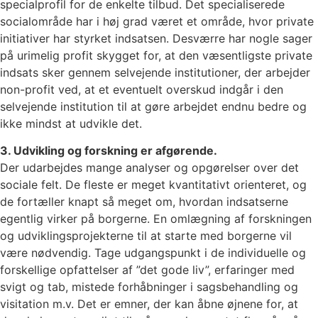
specialprofil for de enkelte tilbud. Det specialiserede
socialområde har i høj grad været et område, hvor private
initiativer har styrket indsatsen. Desværre har nogle sager
på urimelig profit skygget for, at den væsentligste private
indsats sker gennem selvejende institutioner, der arbejder
non-profit ved, at et eventuelt overskud indgår i den
selvejende institution til at gøre arbejdet endnu bedre og
ikke mindst at udvikle det.
3. Udvikling og forskning er afgørende.
Der udarbejdes mange analyser og opgørelser over det
sociale felt. De fleste er meget kvantitativt orienteret, og
de fortæller knapt så meget om, hvordan indsatserne
egentlig virker på borgerne. En omlægning af forskningen
og udviklingsprojekterne til at starte med borgerne vil
være nødvendig. Tage udgangspunkt i de individuelle og
forskellige opfattelser af ”det gode liv”, erfaringer med
svigt og tab, mistede forhåbninger i sagsbehandling og
visitation m.v. Det er emner, der kan åbne øjnene for, at