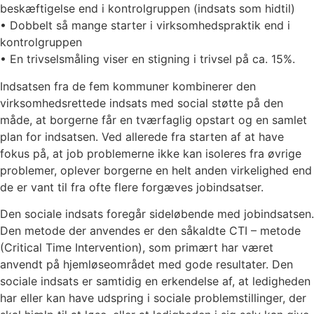
beskæftigelse end i kontrolgruppen (indsats som hidtil)
• Dobbelt så mange starter i virksomhedspraktik end i
kontrolgruppen
• En trivselsmåling viser en stigning i trivsel på ca. 15%.
Indsatsen fra de fem kommuner kombinerer den
virksomhedsrettede indsats med social støtte på den
måde, at borgerne får en tværfaglig opstart og en samlet
plan for indsatsen. Ved allerede fra starten af at have
fokus på, at job problemerne ikke kan isoleres fra øvrige
problemer, oplever borgerne en helt anden virkelighed end
de er vant til fra ofte flere forgæves jobindsatser.
Den sociale indsats foregår sideløbende med jobindsatsen.
Den metode der anvendes er den såkaldte CTI – metode
(Critical Time Intervention), som primært har været
anvendt på hjemløseområdet med gode resultater. Den
sociale indsats er samtidig en erkendelse af, at ledigheden
har eller kan have udspring i sociale problemstillinger, der