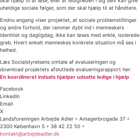
skal hjælp til at løse, eller at ledigheden i sig selv kan give
uheldige sociale følger, som der skal hjælp til at håndtere.
Endnu engang viser projektet, at sociale problemstillinger
og andre forhold, der rammer dybt ind i menneskers
identitet og dagligdag, ikke kan løses med enkle, isolerede
greb. Hvert enkelt menneskes konkrete situation må ses i
helhed.
Læs Socialstyrelsens omtale af evaluseringen og
download projektets afsluttede evalueringsrapport her:
En koordineret indsats hjælper udsatte ledige i hjælp
Facebook
LinkedIn
Email
X
Landsforeningen Arbejde Adler ◦ Amagerbrogade 37 ◦
2300 København S ◦ 38 42 22 50 ◦
kontakt@arbejdeadler.dk