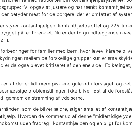
mmissionen så med rapporten om kontanthjælpssystemet. 
ksgruppe: ”Vi opgav at justere og har tænkt kontanthjælpssy
et, der betyder mest for de borgere, der er omfattet af syste
der styrer kontanthjælpen. Kontanthjælpsloftet og 225-timers
ygget på, er forenklet. Nu er der to grundlæggende niveau
børn.
forbedringer for familier med børn, hvor levevilkårene bl
rskydningen mellem de forskellige grupper kun er små skylde
 er da også blevet kritiseret af den ene side i Folketing
n er, at der er lidt mere pisk end gulerod i forslaget, og de
mæssige problemstillinger, ikke bliver løst af de foreslåed
ed, gennem en stramning af ydelserne.
erhånden, som de bliver ældre, stiger antallet af kontanth
tanthjælp. Hvordan de kommer ud af denne ”midlertidige yde
dkomst uden fradrag i kontanthjælpen og en pligt for kommu