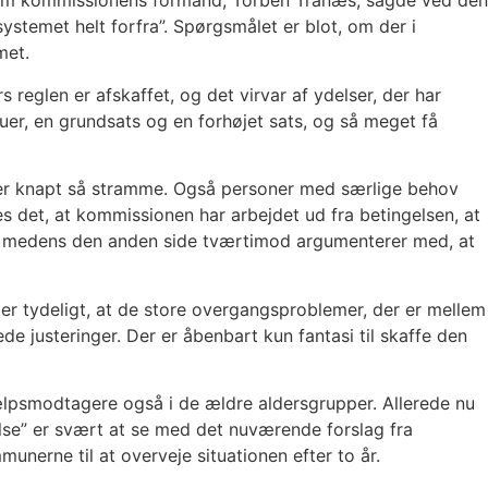
Som kommissionens formand, Torben Tranæs, sagde ved den
stemet helt forfra”. Spørgsmålet er blot, om der i
met.
 reglen er afskaffet, og det virvar af ydelser, der har
er, en grundsats og en forhøjet sats, og så meget få
iver knapt så stramme. Også personer med særlige behov
s det, at kommissionen har arbejdet ud fra betingelsen, at
et, medens den anden side tværtimod argumenterer med, at
t er tydeligt, at de store overgangsproblemer, der er mellem
e justeringer. Der er åbenbart kun fantasi til skaffe den
jælpsmodtagere også i de ældre aldersgrupper. Allerede nu
lse” er svært at se med det nuværende forslag fra
nerne til at overveje situationen efter to år.