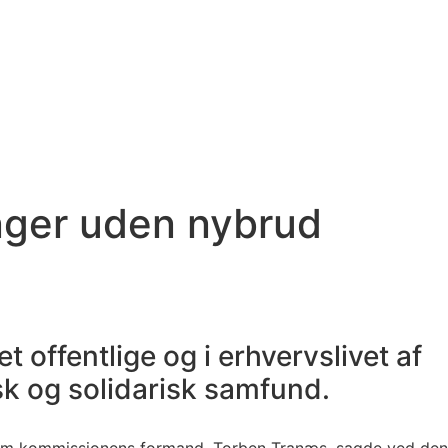
nger uden nybrud
t offentlige og i erhvervslivet af
sk og solidarisk samfund.