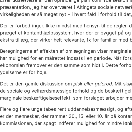
Efter udsættelse af den oprindelige plan kom Ydelsesko
præsentation, jeg har overværet i Altingets sociale netvær
virkeligheden er så meget nyt – i hvert fald i forhold til d
Der er forbedringer. Ikke mindst med hensyn til de regler, 
præget et kontanthjælpssystem, hvor der er bygget på og b
ekstra tillæg, der virker helt relevante, fx for familier med 
Beregningerne af effekten af omlægningen viser marginale 
har mulighed for en målrettet indsats i en periode. Når fo
økonomien fremover er den samme som hidtil. Dette forhold
ydelserne er for høje.
Det er den gamle diskussion om
pisk eller gulerod.
Mit skø
de sociale og velfærdsmæssige forhold og de beskæftigelses
marginale beskæftigelseseffekt, som forslaget arbejder m
Flere og flere unge tabes rent uddannelsesmæssigt, og eft
er der mennesker, der rammer 20., 15. eller 10. år på kon
kommissionen, der spagt indfører mulighed for mindre lønin