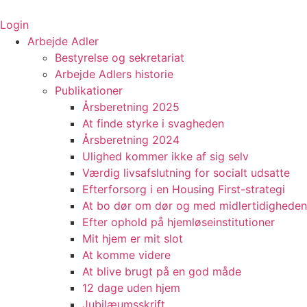
Videre
til
Login
indhold
Arbejde Adler
Bestyrelse og sekretariat
Arbejde Adlers historie
Publikationer
Årsberetning 2025
At finde styrke i svagheden
Årsberetning 2024
Ulighed kommer ikke af sig selv
Værdig livsafslutning for socialt udsatte
Efterforsorg i en Housing First-strategi
At bo dør om dør og med midlertidigheden
Efter ophold på hjemløseinstitutioner
Mit hjem er mit slot
At komme videre
At blive brugt på en god måde
12 dage uden hjem
Jubilæumsskrift