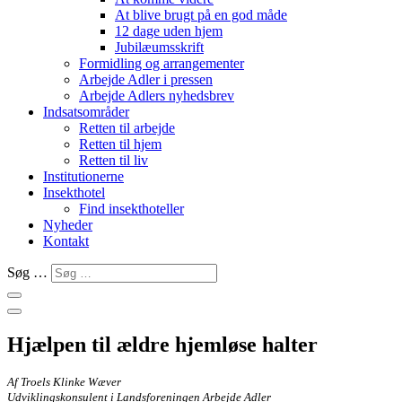
At blive brugt på en god måde
12 dage uden hjem
Jubilæumsskrift
Formidling og arrangementer
Arbejde Adler i pressen
Arbejde Adlers nyhedsbrev
Indsatsområder
Retten til arbejde
Retten til hjem
Retten til liv
Institutionerne
Insekthotel
Find insekthoteller
Nyheder
Kontakt
Søg …
Hjælpen til ældre hjemløse halter
Af Troels Klinke Wæver
Udviklingskonsulent i Landsforeningen Arbejde Adler