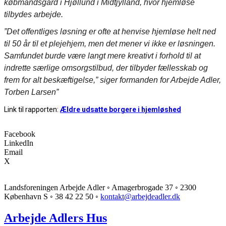
købmandsgård i Hjøllund i Midtjylland, hvor hjemløse
tilbydes arbejde.
”Det offentliges løsning er ofte at henvise hjemløse helt ned
til 50 år til et plejehjem, men det mener vi ikke er løsningen.
Samfundet burde være langt mere kreativt i forhold til at
indrette særlige omsorgstilbud, der tilbyder fællesskab og
frem for alt beskæftigelse,” siger formanden for Arbejde Adler,
Torben Larsen”
Link til rapporten:
Ældre udsatte borgere i hjemløshed
Facebook
LinkedIn
Email
X
Landsforeningen Arbejde Adler ◦ Amagerbrogade 37 ◦ 2300
København S ◦ 38 42 22 50 ◦
kontakt@arbejdeadler.dk
Arbejde Adlers Hus