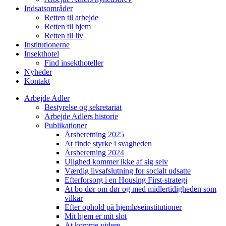
Indsatsområder
Retten til arbejde
Retten til hjem
Retten til liv
Institutionerne
Insekthotel
Find insekthoteller
Nyheder
Kontakt
Arbejde Adler
Bestyrelse og sekretariat
Arbejde Adlers historie
Publikationer
Årsberetning 2025
At finde styrke i svagheden
Årsberetning 2024
Ulighed kommer ikke af sig selv
Værdig livsafslutning for socialt udsatte
Efterforsorg i en Housing First-strategi
At bo dør om dør og med midlertidigheden som
vilkår
Efter ophold på hjemløseinstitutioner
Mit hjem er mit slot
At komme videre