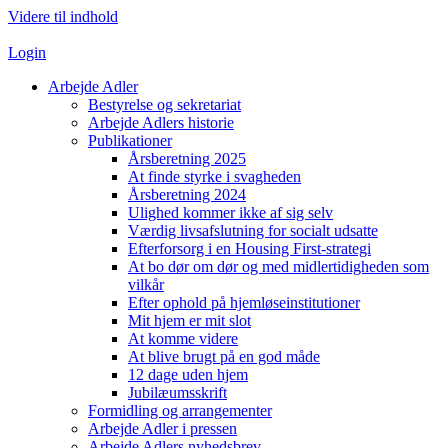
Videre til indhold
Login
Arbejde Adler
Bestyrelse og sekretariat
Arbejde Adlers historie
Publikationer
Årsberetning 2025
At finde styrke i svagheden
Årsberetning 2024
Ulighed kommer ikke af sig selv
Værdig livsafslutning for socialt udsatte
Efterforsorg i en Housing First-strategi
At bo dør om dør og med midlertidigheden som
vilkår
Efter ophold på hjemløseinstitutioner
Mit hjem er mit slot
At komme videre
At blive brugt på en god måde
12 dage uden hjem
Jubilæumsskrift
Formidling og arrangementer
Arbejde Adler i pressen
Arbejde Adlers nyhedsbrev