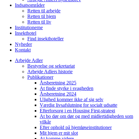
Indsatsområder
Retten til arbejde
Retten til hjem
Retten til liv
Institutionerne
Insekthotel
Find insekthoteller
Nyheder
Kontakt
Arbejde Adler
Bestyrelse og sekretariat
Arbejde Adlers historie
Publikationer
Årsberetning 2025
At finde styrke i svagheden
Årsberetning 2024
Ulighed kommer ikke af sig selv
Værdig livsafslutning for socialt udsatte
Efterforsorg i en Housing First-strategi
At bo dør om dør og med midlertidigheden som
vilkår
Efter ophold på hjemløseinstitutioner
Mit hjem er mit slot
At komme videre