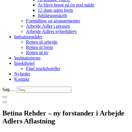
At blive brugt på en god måde
12 dage uden hjem
Jubilæumsskrift
Formidling og arrangementer
Arbejde Adler i pressen
Arbejde Adlers nyhedsbrev
Indsatsområder
Retten til arbejde
Retten til hjem
Retten til liv
Institutionerne
Insekthotel
Find insekthoteller
Nyheder
Kontakt
Søg …
Betina Rehder – ny forstander i Arbejde
Adlers Aflastning