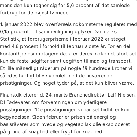
mens den kun tegner sig for 5,6 procent af det samlede
forbrug for de højest lønnede.
1. januar 2022 blev overførselsindkomsterne reguleret med
0,15 procent. Til sammenligning oplyser Danmarks
Statistik, at forbrugerpriserne i februar 2022 er steget
med 4,8 procent i forhold til februar sidste år. For en del
kontanthjælpsmodtagere dækker deres indkomst stort set
kun de faste udgifter samt udgiften til mad og transport.
Et lille månedligt råderum på nogle få hundrede kroner vil
således hurtigt blive udhulet med de nuværende
prisstigninger. Og noget tyder på, at det kun bliver værre.
Finans.dk citerer d. 24. marts Branchedirektør Leif Nielsen,
DI Fødevarer, om forventningen om yderligere
prisstigninger: ”De prisstigninger, vi har set hidtil, er kun
begyndelsen. Siden februar er prisen på energi og
basisråvarer som hvede og vegetabilsk olie eksploderet
på grund af knaphed eller frygt for knaphed.