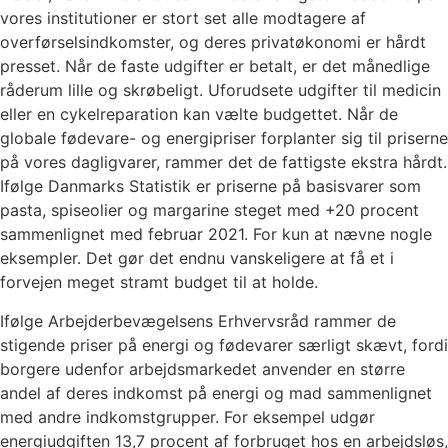
vores institutioner er stort set alle modtagere af
overførselsindkomster, og deres privatøkonomi er hårdt
presset. Når de faste udgifter er betalt, er det månedlige
råderum lille og skrøbeligt. Uforudsete udgifter til medicin
eller en cykelreparation kan vælte budgettet. Når de
globale fødevare- og energipriser forplanter sig til priserne
på vores dagligvarer, rammer det de fattigste ekstra hårdt.
Ifølge Danmarks Statistik er priserne på basisvarer som
pasta, spiseolier og margarine steget med +20 procent
sammenlignet med februar 2021. For kun at nævne nogle
eksempler. Det gør det endnu vanskeligere at få et i
forvejen meget stramt budget til at holde.
Ifølge Arbejderbevægelsens Erhvervsråd rammer de
stigende priser på energi og fødevarer særligt skævt, fordi
borgere udenfor arbejdsmarkedet anvender en større
andel af deres indkomst på energi og mad sammenlignet
med andre indkomstgrupper. For eksempel udgør
energiudgiften 13,7 procent af forbruget hos en arbejdsløs,