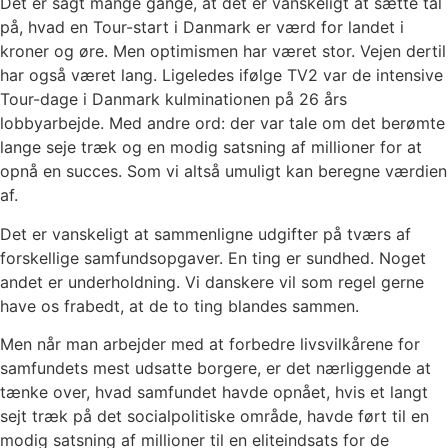
Det er sagt mange gange, at det er vanskeligt at sætte tal
på, hvad en Tour-start i Danmark er værd for landet i
kroner og øre. Men optimismen har været stor. Vejen dertil
har også været lang. Ligeledes ifølge TV2 var de intensive
Tour-dage i Danmark kulminationen på 26 års
lobbyarbejde. Med andre ord: der var tale om det berømte
lange seje træk og en modig satsning af millioner for at
opnå en succes. Som vi altså umuligt kan beregne værdien
af.
Det er vanskeligt at sammenligne udgifter på tværs af
forskellige samfundsopgaver. En ting er sundhed. Noget
andet er underholdning. Vi danskere vil som regel gerne
have os frabedt, at de to ting blandes sammen.
Men når man arbejder med at forbedre livsvilkårene for
samfundets mest udsatte borgere, er det nærliggende at
tænke over, hvad samfundet havde opnået, hvis et langt
sejt træk på det socialpolitiske område, havde ført til en
modig satsning af millioner til en eliteindsats for de