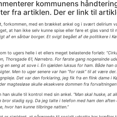
ommenterer kommunens håndtering 
r fra artiklen. Der er link til artik
t, forkommen, med en brækket ankel og i svært delirium var
et, at han ikke selv kunne spise eller føre et glas vand t
gt af en sårbar borger. Et svigt begået af de politikere i 
om to ugers helle i et ellers meget belastende forløb:
”Cirk
gen, Thorsgade 61, Nørrebro. For første gang nogensinde ude 
 en seng at sove i. En sjælden luksus for ham. Både han 
dsigter. Men to uger senere var han ”for rask” til at være 
øgnpleje. Det var den forklaring, jeg fik fra en flink dame
 der magtesløse skulle eksekvere dommen fra forvaltningen”
han skulle til kontrol med sin ankel.
”Man skal huske, at a
in bror stadig syg. Da jeg talte i telefon med ham den afte
e, hvor han kunne tilbringe natten.”
 er sjældent, at pårørende til socialt udsatte har kræfter ti