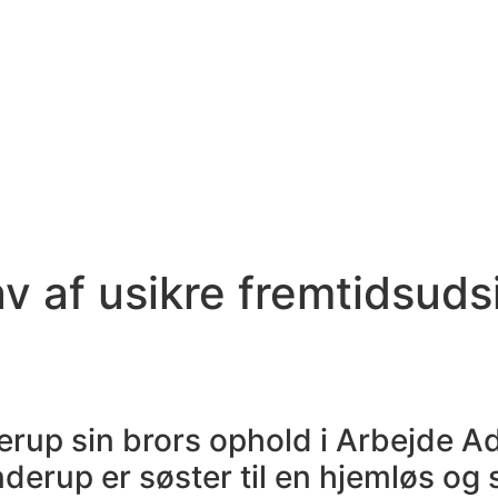
av af usikre fremtidsuds
up sin brors ophold i Arbejde Adle
ønderup er søster til en hjemløs og