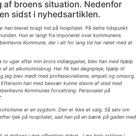
af broens situation. Nedenfor
len sidst i nyhedsartiklen.
 han blevet bragt ind på hospitalet. På dette tidspunkt
il munden. Hun er langt fra imponeret over kommunens
Københavns Kommune, der i alt for lang tid har nølet med at
a to uger efter min brors indlæggelse, blev han med hjælp
af sit alkoholmisbrug. Her fik han døgnpleje, hjælp til
og jeg blev mødt med professionalisme, empati og omsorg.
der. Eftersom han med besvær kunne stavre af sted med
 i Københavns Kommunes forvaltning.
Personalet på
.
lkoholisme er en sygdom. Den er ikke et valg. Så selv om
n efter tjek på hospitalet, sad han på en bænk på gaden med
l at deltage i den offentlige debat. Læs hele artiklen i