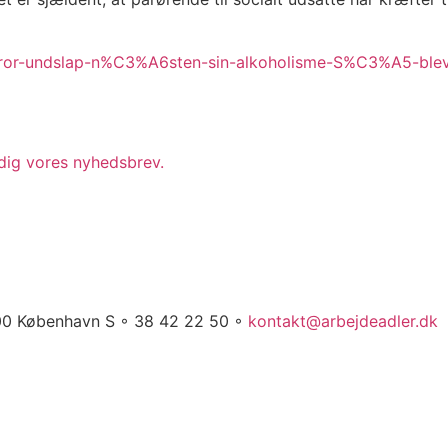
n-bror-undslap-n%C3%A6sten-sin-alkoholisme-S%C3%A5-bl
 dig
vores nyhedsbrev.
00 København S ◦ 38 42 22 50 ◦
kontakt@arbejdeadler.dk