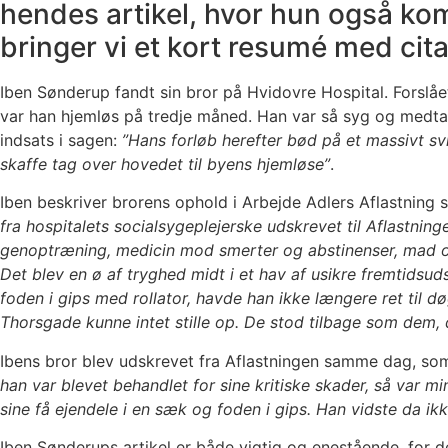
hendes artikel, hvor hun også k
bringer vi et kort resumé med citate
Iben Sønderup fandt sin bror på Hvidovre Hospital. Forslåe
var han hjemløs på tredje måned. Han var så syg og medtag
indsats i sagen:
”Hans forløb herefter bød på et massivt svi
skaffe tag over hovedet til byens hjemløse”
.
Iben beskriver brorens ophold i Arbejde Adlers Aflastning s
fra hospitalets socialsygeplejerske udskrevet til Aflastnin
genoptræning, medicin mod smerter og abstinenser, mad og
Det blev en ø af tryghed midt i et hav af usikre fremtidsu
foden i gips med rollator, havde han ikke længere ret til d
Thorsgade kunne intet stille op. De stod tilbage som dem,
Ibens bror blev udskrevet fra Aflastningen samme dag, som 
han var blevet behandlet for sine kritiske skader, så var m
sine få ejendele i en sæk og foden i gips. Han vidste da ikk
Iben Sønderups artikel er både vigtig og enestående, for det