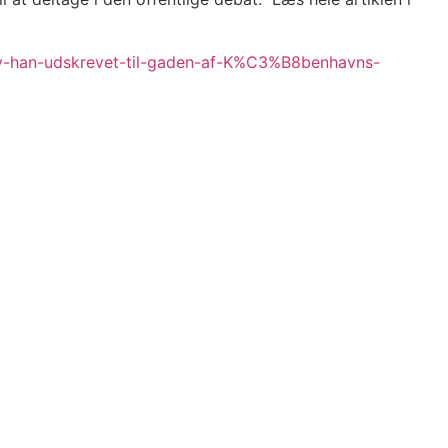
ev-han-udskrevet-til-gaden-af-K%C3%B8benhavns-