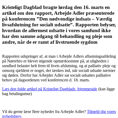
Kristeligt Dagblad bragte lørdag den 16. marts en
artikel om den rapport, Arbejde Adler præsenterede
på konferencen ”Den nødvendige indsats – Værdig
livsafslutning for socialt udsatte”. Rapporten belyser,
hvordan de allermest udsatte i vores samfund ikke
har den samme adgang til behandling og pleje som
andre, når de er ramt af livstruende sygdom
Rapporten udspringer af, at man i Arbejde Adlers aflastningsafdeling
på Nørrebro er blevet stigende opmærksomme på, at uligheden i
sundhed belaster helt frem til livets afslutning, og at palliativ pleje og
omsorg sjældent er noget, der tænkes ind, når socialt udsatte nærmer
sig døden. Derfor har Arbejder Adler sat socialt udsattes palliative
behov på dagsordenen ved konferencen d. 18. marts.
Læs den fulde artikel på Kristeligt Dagblads hjemmeside
(kan ligge
bag betalingsmur)
Vil du gerne læse flere nyheder fra Arbejde Adler?
Tilmeld dig
vores
nyhedsbrev.