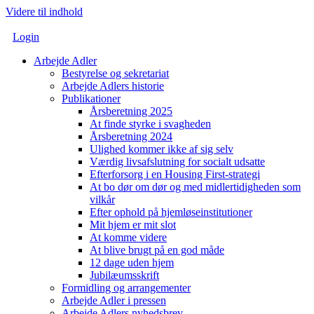
Videre til indhold
Login
Arbejde Adler
Bestyrelse og sekretariat
Arbejde Adlers historie
Publikationer
Årsberetning 2025
At finde styrke i svagheden
Årsberetning 2024
Ulighed kommer ikke af sig selv
Værdig livsafslutning for socialt udsatte
Efterforsorg i en Housing First-strategi
At bo dør om dør og med midlertidigheden som
vilkår
Efter ophold på hjemløseinstitutioner
Mit hjem er mit slot
At komme videre
At blive brugt på en god måde
12 dage uden hjem
Jubilæumsskrift
Formidling og arrangementer
Arbejde Adler i pressen
Arbejde Adlers nyhedsbrev