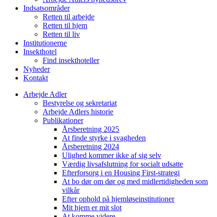
Indsatsområder
Retten til arbejde
Retten til hjem
Retten til liv
Institutionerne
Insekthotel
Find insekthoteller
Nyheder
Kontakt
Arbejde Adler
Bestyrelse og sekretariat
Arbejde Adlers historie
Publikationer
Årsberetning 2025
At finde styrke i svagheden
Årsberetning 2024
Ulighed kommer ikke af sig selv
Værdig livsafslutning for socialt udsatte
Efterforsorg i en Housing First-strategi
At bo dør om dør og med midlertidigheden som
vilkår
Efter ophold på hjemløseinstitutioner
Mit hjem er mit slot
At komme videre