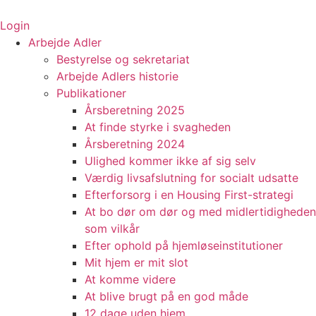
Videre
til
Login
indhold
Arbejde Adler
Bestyrelse og sekretariat
Arbejde Adlers historie
Publikationer
Årsberetning 2025
At finde styrke i svagheden
Årsberetning 2024
Ulighed kommer ikke af sig selv
Værdig livsafslutning for socialt udsatte
Efterforsorg i en Housing First-strategi
At bo dør om dør og med midlertidigheden
som vilkår
Efter ophold på hjemløseinstitutioner
Mit hjem er mit slot
At komme videre
At blive brugt på en god måde
12 dage uden hjem