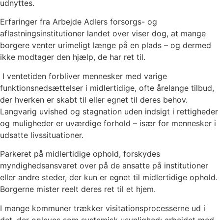
udnyttes.
Erfaringer fra Arbejde Adlers forsorgs- og
aflastningsinstitutioner landet over viser dog, at mange
borgere venter urimeligt længe på en plads – og dermed
ikke modtager den hjælp, de har ret til.
I ventetiden forbliver mennesker med varige
funktionsnedsættelser i midlertidige, ofte årelange tilbud,
der hverken er skabt til eller egnet til deres behov.
Langvarig uvished og stagnation uden indsigt i rettigheder
og muligheder er uværdige forhold – især for mennesker i
udsatte livssituationer.
Parkeret på midlertidige ophold, forskydes
myndighedsansvaret over på de ansatte på institutioner
eller andre steder, der kun er egnet til midlertidige ophold.
Borgerne mister reelt deres ret til et hjem.
I mange kommuner trækker visitationsprocesserne ud i
det, der opleves som systemisk usynlighed: arbejdet med