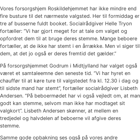
Vores forsorgshjem Roskildehjemmet har ikke mindre end
fire busture til det nærmeste valgsted. Her til formiddag er
tre af busserne fuldt booket. Socialrådgiver Helle Tryon
fortæller: ”Vi har gjort meget for at tale om valget og
opfordret dem til at bruge deres stemme. Mange beboere
fortæller, at de ikke har stemt i en årrække. Men vi siger til
dem, at det jo også er deres fremtid det gælder.”
På forsorgshjemmet Godrum i Midtjylland har valget også
været et samtaleemne den seneste tid. ”Vi har hyret en
chauffør til at køre ture til valgstedet fra kl. 12.30 i dag og
til sidste mand har stemt”, fortæller socialrådgiver Lisbeth
Andersen. ”På beboermødet har vi også vejledt om, at man
godt kan stemme, selvom man ikke har modtaget sit
valgkort”. Lisbeth Andersen skønner, at mellem en
tredjedel og halvdelen af beboerne vil afgive deres
stemme.
Samme gode opbakning ses også på vores andre