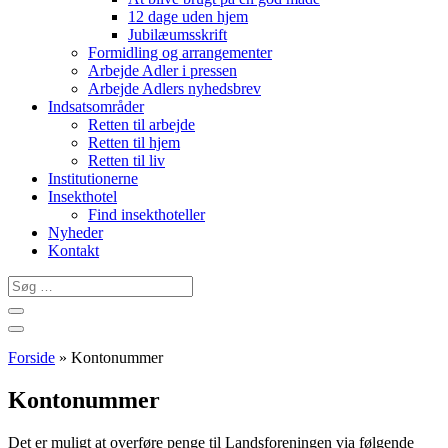
12 dage uden hjem
Jubilæumsskrift
Formidling og arrangementer
Arbejde Adler i pressen
Arbejde Adlers nyhedsbrev
Indsatsområder
Retten til arbejde
Retten til hjem
Retten til liv
Institutionerne
Insekthotel
Find insekthoteller
Nyheder
Kontakt
Søg
…
Forside
»
Kontonummer
Kontonummer
Det er muligt at overføre penge til Landsforeningen via følgende