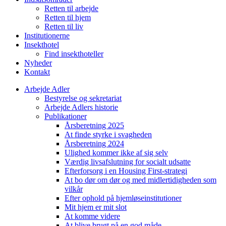
Retten til arbejde
Retten til hjem
Retten til liv
Institutionerne
Insekthotel
Find insekthoteller
Nyheder
Kontakt
Arbejde Adler
Bestyrelse og sekretariat
Arbejde Adlers historie
Publikationer
Årsberetning 2025
At finde styrke i svagheden
Årsberetning 2024
Ulighed kommer ikke af sig selv
Værdig livsafslutning for socialt udsatte
Efterforsorg i en Housing First-strategi
At bo dør om dør og med midlertidigheden som
vilkår
Efter ophold på hjemløseinstitutioner
Mit hjem er mit slot
At komme videre
At blive brugt på en god måde