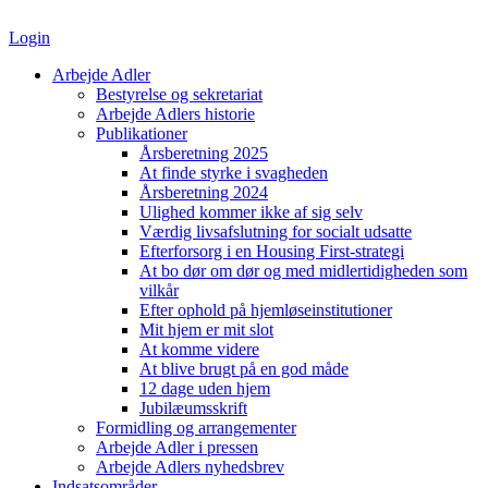
Videre
til
Login
indhold
Arbejde Adler
Bestyrelse og sekretariat
Arbejde Adlers historie
Publikationer
Årsberetning 2025
At finde styrke i svagheden
Årsberetning 2024
Ulighed kommer ikke af sig selv
Værdig livsafslutning for socialt udsatte
Efterforsorg i en Housing First-strategi
At bo dør om dør og med midlertidigheden som
vilkår
Efter ophold på hjemløseinstitutioner
Mit hjem er mit slot
At komme videre
At blive brugt på en god måde
12 dage uden hjem
Jubilæumsskrift
Formidling og arrangementer
Arbejde Adler i pressen
Arbejde Adlers nyhedsbrev
Indsatsområder