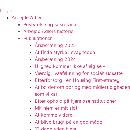
Videre
til
Login
indhold
Arbejde Adler
Bestyrelse og sekretariat
Arbejde Adlers historie
Publikationer
Årsberetning 2025
At finde styrke i svagheden
Årsberetning 2024
Ulighed kommer ikke af sig selv
Værdig livsafslutning for socialt udsatte
Efterforsorg i en Housing First-strategi
At bo dør om dør og med midlertidigheden
som vilkår
Efter ophold på hjemløseinstitutioner
Mit hjem er mit slot
At komme videre
At blive brugt på en god måde
12 dage uden hjem